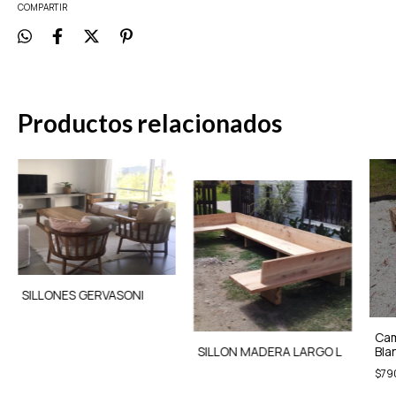
COMPARTIR
Productos relacionados
SILLONES GERVASONI
Cam
SILLON MADERA LARGO L
Bla
$79