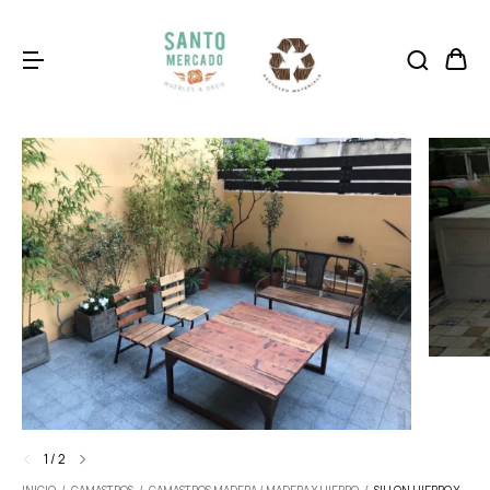
1
/
2