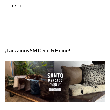
1
/
3
¡Lanzamos SM Deco & Home!