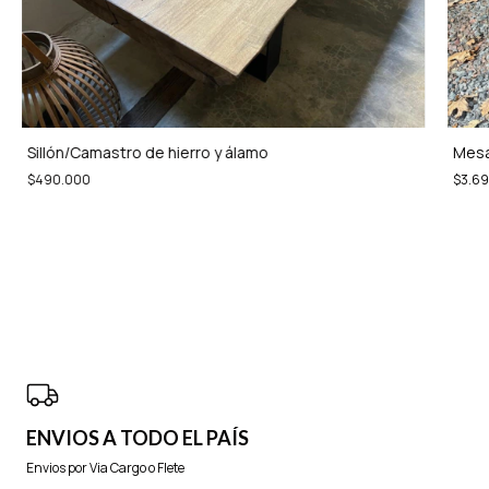
Sillón/Camastro de hierro y álamo
Mesa
$490.000
$3.6
ENVIOS A TODO EL PAÍS
Envios por Via Cargo o Flete