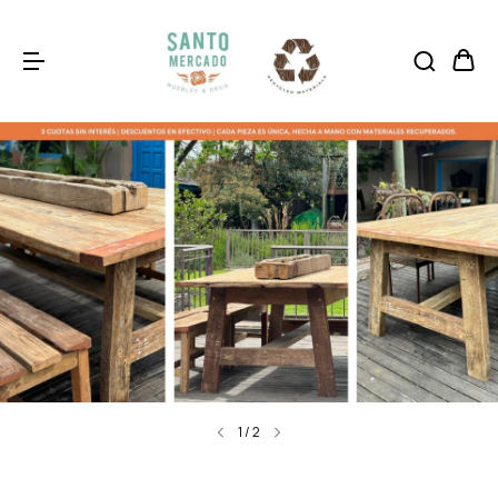
1
/
2