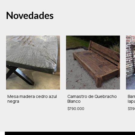
Novedades
Mesa madera cedro azul
Camastro de Quebracho
Bar
negra
Blanco
lap
$790.000
$39