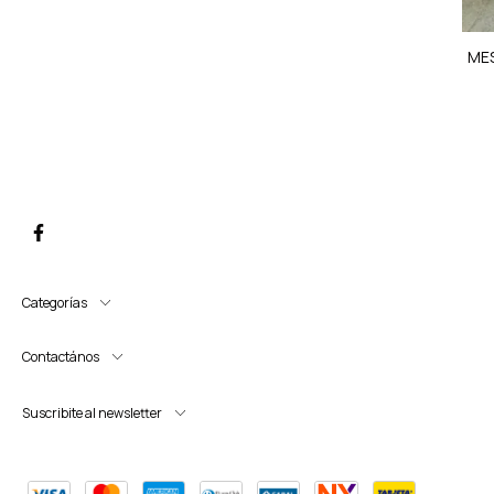
MES
Categorías
Contactános
Suscribite al newsletter